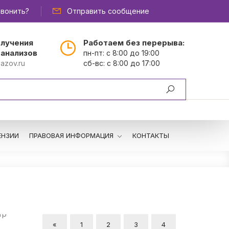
вонить?
Отправить сообщение
олучения
Работаем без перерыва:
 анализов
пн-пт: с 8:00 до 19:00
azov.ru
сб-вс: с 8:00 до 17:00
ЕНЗИИ
ПРАВОВАЯ ИНФОРМАЦИЯ
КОНТАКТЫ
«
1
2
3
4