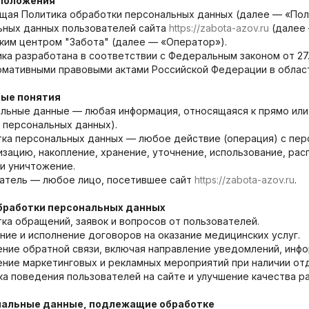
 положения
оящая Политика обработки персональных данных (далее — «По
ьных данных пользователей сайта
https://zabota-azov.ru
(далее
ким центром "Забота" (далее — «Оператор»).
тика разработана в соответствии с Федеральным законом от 27
рмативными правовыми актами Российской Федерации в облас
ные понятия
альные данные — любая информация, относящаяся к прямо или
 персональных данных).
ка персональных данных — любое действие (операция) с перс
зацию, накопление, хранение, уточнение, использование, рас
и уничтожение.
ватель — любое лицо, посетившее сайт
https://zabota-azov.ru
.
обработки персональных данных
ка обращений, заявок и вопросов от пользователей.
ние и исполнение договоров на оказание медицинских услуг.
ние обратной связи, включая направление уведомлений, инфо
ние маркетинговых и рекламных мероприятий при наличии отд
ка поведения пользователей на сайте и улучшение качества р
нальные данные, подлежащие обработке