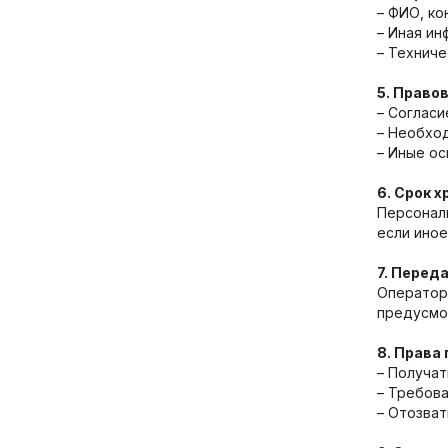
– ФИО, ко
– Иная ин
– Техниче
5. Право
– Согласи
– Необход
– Иные о
6. Срок 
Персонал
если иное
7. Перед
Оператор 
предусмо
8. Права
– Получа
– Требова
– Отозват