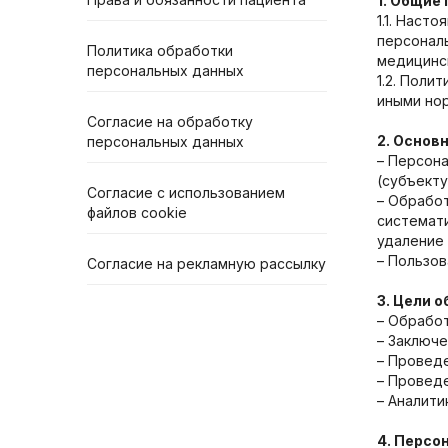
1. Общие
1.1. Наст
персонал
Политика обработки
медицинс
персональных данных
1.2. Поли
иными но
Согласие на обработку
2. Основ
персональных данных
– Персон
(субъекту
Согласие с использованием
– Обработ
файлов cookie
системати
удаление 
– Пользо
Согласие на рекламную рассылку
3. Цели 
– Обработ
– Заключе
– Проведе
– Проведе
– Аналити
4. Персо